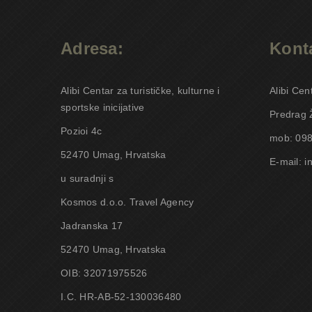
Adresa:
Konta
Alibi Centar za turističke, kulturne i
Alibi Cen
sportske inicijative
Predrag 
Pozioi 4c
mob: 098
52470 Umag, Hrvatska
E-mail: i
u suradnji s
Kosmos d.o.o. Travel Agency
Jadranska 17
52470 Umag, Hrvatska
OIB: 32071975526
I.C. HR-AB-52-130036480