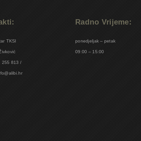
kti:
Radno Vrijeme:
tar TKSI
ponedjeljak – petak
Živković
09:00 – 15:00
 255 813 /
nfo@alibi.hr