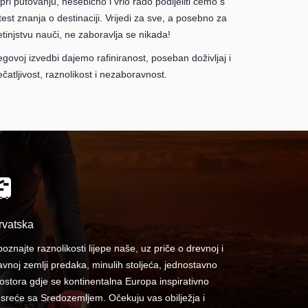
pri putovanju, nesebično i vrlo rado podijeliti ćemo s
est znanja o destinaciji. Vrijedi za sve, a posebno za
etinjstvu nauči, ne zaboravlja se nikada!
ovoj izvedbi dajemo rafiniranost, poseban doživljaj i
atljivost, raznolikost i nezaboravnost.
rvatska
oznajte raznolikosti lijepe naše, uz priče o drevnoj i
avnoj zemlji predaka, minulih stoljeća, jednostavno
ostora gdje se kontinentalna Europa inspirativno
sreće sa Sredozemljem. Očekuju vas obilježja i