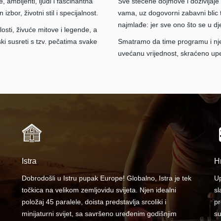
 ambijenti, ljudi i fascinantna
Sve stečene dojmove i doživljaje 
zbor, životni stil i specijalnost.
vama, uz dogovorni zabavni blic t
najmlađe: jer sve ono što se u dj
losti, živuće mitove i legende, a
ki susreti s tzv. pečatima svake
Smatramo da time programu i njeg
uvećanu vrijednost, skraćeno upeč
Istra
H
Dobrodošli u Istru pupak Europe! Globalno, Istra je tek
Up
točkica na velikom zemljovidu svijeta. Njen idealni
sl
položaj 45 paralele, doista predstavlja srcoliki i
pr
minijaturni svijet, sa savršeno uređenim godišnjim
su