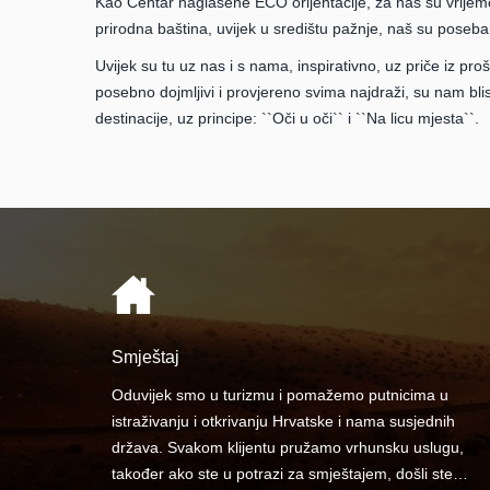
Kao Centar naglašene ECO orijentacije, za nas su vrijeme,
prirodna baština, uvijek u središtu pažnje, naš su poseban i
Uvijek su tu uz nas i s nama, inspirativno, uz priče iz proš
posebno dojmljivi i provjereno svima najdraži, su nam blis
destinacije, uz principe: ``Oči u oči`` i ``Na licu mjesta``.
Smještaj
Oduvijek smo u turizmu i pomažemo putnicima u
istraživanju i otkrivanju Hrvatske i nama susjednih
država. Svakom klijentu pružamo vrhunsku uslugu,
također ako ste u potrazi za smještajem, došli ste…