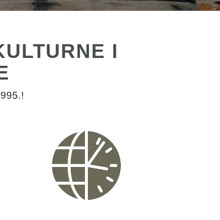
KULTURNE I
E
995.!