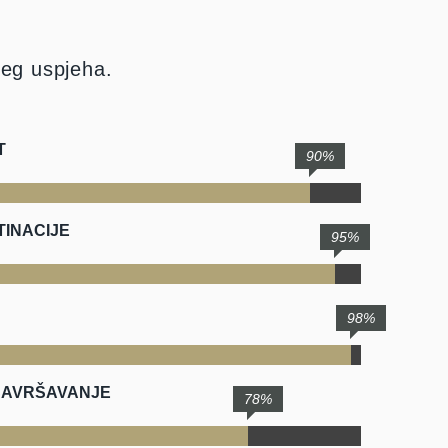
šeg uspjeha.
T
90%
INACIJE
95%
98%
SAVRŠAVANJE
78%