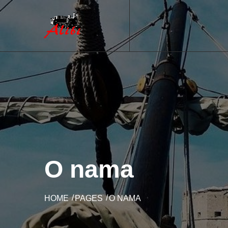
O nama
HOME
PAGES
O NAMA