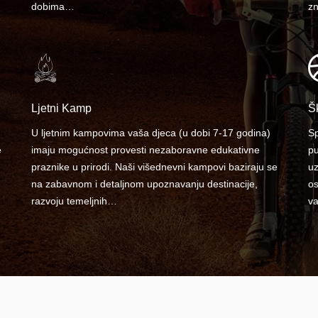
dobima…
zn
Ljetni Kamp
Š
U ljetnim kampovima vaša djeca (u dobi 7-17 godina)
Sp
e
imaju mogućnost provesti nezaboravne edukativne
pu
praznike u prirodi. Naši višednevni kampovi baziraju se
uz
na zabavnom i detaljnom upoznavanju destinacije,
os
razvoju temeljnih…
va