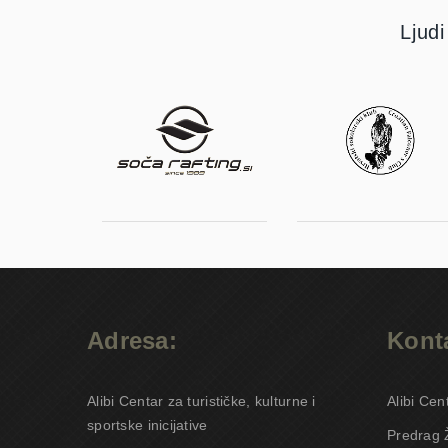
Ljudi
Adresa:
Konta
Alibi Centar za turističke, kulturne i
Alibi Cen
sportske inicijative
Predrag 