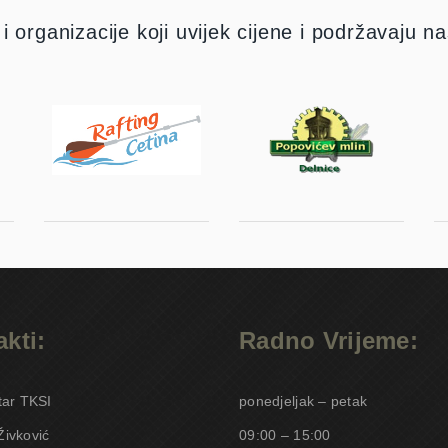
 i organizacije koji uvijek cijene i podržavaju n
kti:
Radno Vrijeme:
tar TKSI
ponedjeljak – petak
Živković
09:00 – 15:00