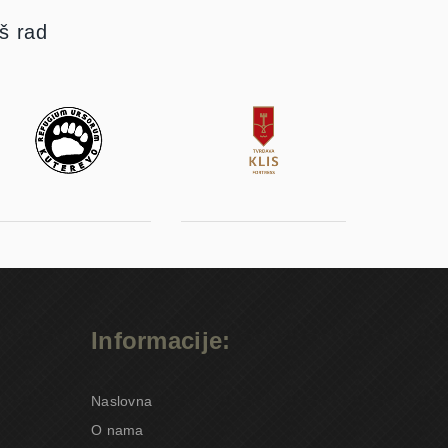
aš rad
Informacije:
Naslovna
O nama