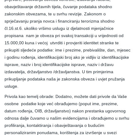
obavještavanje državnih tijela, čuvanje podataka shodno
zakonskim obvezama, te u svrhu revizije. Zakonom o
sprječavanju pranja novca i financiranju terorizma shodno
čl.16.st.6. ukoliko vršimo uslugu iz djelatnosti mjenjačnice
propisana nam je obveza pri svakoj transakciji u vrijednosti od
15.000,00 kuna i većoj utvrditi i provjeriti identitet stranke te
prikupiti sljedeće podatke: ime i prezime, prebivalište, dan, mjesec
i godinu rođenja, identifikacijski broj ako je vidljiv iz identifikacijske
isprave, naziv i broj identifikacijske isprave, naziv i državu
izdavatelja, državljanstvo /državljanstva. U tim primjerima
prikupljanje podataka naša je zakonska obveza i uvjet pružanja
usluge.
Privola kao temelj obrade: Dodatno, možete dati privole da Vaše
osobne podatke koje već obrađujemo (poput ime, prezime,
datum rođenja, OIB, državljanstvo) nakon prestanka ugovornog
odnosa dalje čuvamo u našim evidencijama i obrađujemo u svrhu
profiliranja, kontaktiranja i obavještavanja o budućim
personaliziranim ponudama, korištenja za izvršenje u svezi