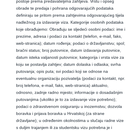
postoje prema predavateljima zahtjeva. Vrstu i opseg
obrade te predaja i pohrana odgovarajućih podataka
definiraju se pritom prema zahtjevima odgovarajućeg tijela
nadležnog za izdavanje viza. Kategorije osobnih podataka
koje obrađujemo: Obrađuju se sljedeći osobni podaci: ime i
prezime, adresa i podaci za kontakt (telefon, e-mail, faks,
web-stranica); datum rođenja; podaci o državljanstvu; spol;
bračni status; broj putovnice, datum izdavanja putovnice,
datum isteka valjanosti putovnice; kategorija i vrsta vize za
koju se postavlja zahtjev; datum dolaska i odlaska; svrha
putovanja; opis puta; svi podaci koji se odnose na
eventualnu organizaciju pozivatelja (podaci za kontakt, npr.
broj telefona, e-mail, faks, web-stranica) aktualno,
odnosno, zadnje radno mjesto; informacije o dosadašnjim
putovanjima (ukoliko je to za izdavanje vize potrebno);
podaci o zdravstvenom osiguranju u inozemstvu; dozvola
boravka i prijava boravka u Hrvatskoj (za strane
državljane); u određenim okolnostima u slučaju radne vize
s duljim trajanjem ili za studentsku vizu potrebna je i