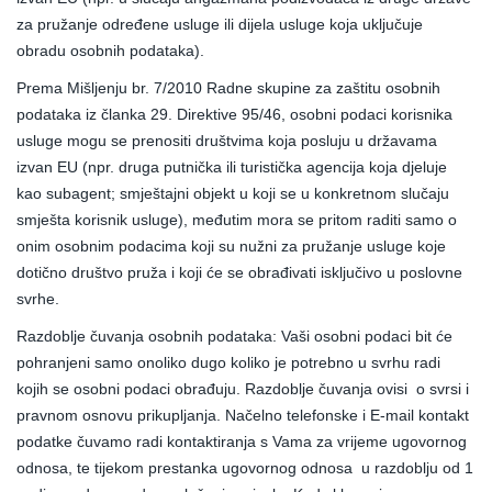
za pružanje određene usluge ili dijela usluge koja uključuje
obradu osobnih podataka).
Prema Mišljenju br. 7/2010 Radne skupine za zaštitu osobnih
podataka iz članka 29. Direktive 95/46, osobni podaci korisnika
usluge mogu se prenositi društvima koja posluju u državama
izvan EU (npr. druga putnička ili turistička agencija koja djeluje
kao subagent; smještajni objekt u koji se u konkretnom slučaju
smješta korisnik usluge), međutim mora se pritom raditi samo o
onim osobnim podacima koji su nužni za pružanje usluge koje
dotično društvo pruža i koji će se obrađivati isključivo u poslovne
svrhe.
Razdoblje čuvanja osobnih podataka: Vaši osobni podaci bit će
pohranjeni samo onoliko dugo koliko je potrebno u svrhu radi
kojih se osobni podaci obrađuju. Razdoblje čuvanja ovisi o svrsi i
pravnom osnovu prikupljanja. Načelno telefonske i E-mail kontakt
podatke čuvamo radi kontaktiranja s Vama za vrijeme ugovornog
odnosa, te tijekom prestanka ugovornog odnosa u razdoblju od 1