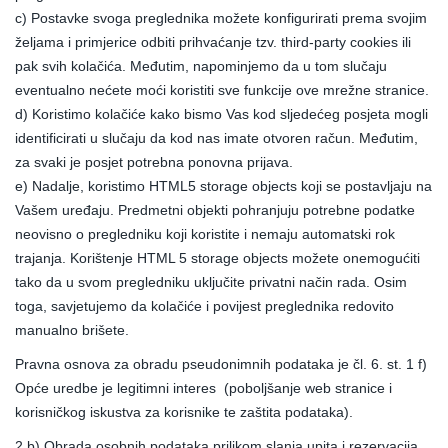
c) Postavke svoga preglednika možete konfigurirati prema svojim
željama i primjerice odbiti prihvaćanje tzv. third-party cookies ili
pak svih kolačića. Međutim, napominjemo da u tom slučaju
eventualno nećete moći koristiti sve funkcije ove mrežne stranice.
d) Koristimo kolačiće kako bismo Vas kod sljedećeg posjeta mogli
identificirati u slučaju da kod nas imate otvoren račun. Međutim,
za svaki je posjet potrebna ponovna prijava.
e) Nadalje, koristimo HTML5 storage objects koji se postavljaju na
Vašem uređaju. Predmetni objekti pohranjuju potrebne podatke
neovisno o pregledniku koji koristite i nemaju automatski rok
trajanja. Korištenje HTML 5 storage objects možete onemogućiti
tako da u svom pregledniku uključite privatni način rada. Osim
toga, savjetujemo da kolačiće i povijest preglednika redovito
manualno brišete.
Pravna osnova za obradu pseudonimnih podataka je čl. 6. st. 1 f)
Opće uredbe je legitimni interes (poboljšanje web stranice i
korisničkog iskustva za korisnike te zaštita podataka).
2.b) Obrada osobnih podataka prilikom slanja upita i rezervacija