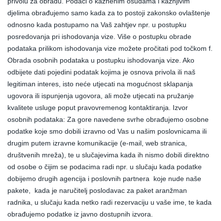
privolu za obradu. Podaci o kaznenim osudama i kažnjivim
djelima obrađujemo samo kada za to postoji zakonsko ovlaštenje
odnosno kada postupamo na Vaš zahtjev npr. u postupku
posredovanja pri ishodovanja vize. Više o postupku obrade
podataka prilikom ishodovanja vize možete pročitati pod točkom f.
Obrada osobnih podataka u postupku ishodovanja vize. Ako
odbijete dati pojedini podatak kojima je osnova privola ili naš
legitiman interes, isto neće utjecati na mogućnost sklapanja
ugovora ili ispunjenja ugovora, ali može utjecati na pružanje
kvalitete usluge poput pravovremenog kontaktiranja. Izvor
osobnih podataka: Za gore navedene svrhe obrađujemo osobne
podatke koje smo dobili izravno od Vas u našim poslovnicama ili
drugim putem izravne komunikacije (e-mail, web stranica,
društvenih mreža), te u slučajevima kada ih nismo dobili direktno
od osobe o čijim se podacima radi npr. u slučaju kada podatke
dobijemo drugih agencija i poslovnih partnera koje nude naše
pakete, kada je naručitelj poslodavac za paket aranžman
radnika, u slučaju kada netko radi rezervaciju u vaše ime, te kada
obrađujemo podatke iz javno dostupnih izvora.