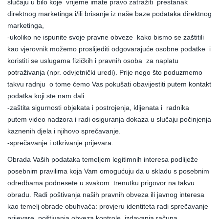
slučaju u bilo koje vrijeme imate pravo zatražiti prestanak
direktnog marketinga i/ili brisanje iz naše baze podataka direktnog
marketinga,
-ukoliko ne ispunite svoje pravne obveze kako bismo se zaštitili
kao vjerovnik možemo proslijediti odgovarajuće osobne podatke i
koristiti se uslugama fizičkih i pravnih osoba za naplatu
potraživanja (npr. odvjetnički uredi). Prije nego što poduzmemo
takvu radnju o tome ćemo Vas pokušati obavijestiti putem kontakt
podatka koji ste nam dali.
-zaštita sigurnosti objekata i postrojenja, klijenata i radnika
putem video nadzora i radi osiguranja dokaza u slučaju počinjenja
kaznenih djela i njihovo sprečavanje.
-sprečavanje i otkrivanje prijevara.
Obrada Vaših podataka temeljem legitimnih interesa podliježe
posebnim pravilima koja Vam omogućuju da u skladu s posebnim
odredbama podnesete u svakom trenutku prigovor na takvu
obradu. Radi poštivanja naših pravnih obveza ili javnog interesa
kao temelj obrade obuhvaća: provjeru identiteta radi sprečavanje
prijevare, poštivanja obveza kontrole, izdavanja računa,