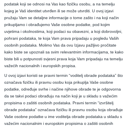
podatak koji se odnosi na Vas kao fizičku osobu, a na temelju
kojeg je Vaš identitet utvrđen ili se može utvrditi. U ovoj izjavi
pružaju Vam se detaljne informacije o tome zašto i na koji način
prikupljamo i obrađujemo Vaše osobne podatke, pod kojim
uvjetima i okolnostima, koji podaci su obavezni, a koji dobrovoljni,
pohrani podataka, te koja Vam prava pripadaju u pogledu Vaših
osobnih podataka. Molimo Vas da ovu Izjavu pažljivo pročitate
kako biste se upoznali sa svim relevantnim informacijama, te kako
biste bili u potpunosti svjesni prava koja Vam pripadaju na temelju
važećih nacionalnih i europskih propisa.
U ovoj izjavi koristi se pravni termin “voditelj obrade podataka” što
označava fizičku ili pravnu osobu koja prikuplja Vaše osobne
podatke, određuje svrhe i načine njihove obrade te je odgovorna
da se takvi podaci obrađuju na način koji je u skladu s važećim
propisima o zaštiti osobnih podataka. Pravni termin “izvršitelj
obrade podataka” označava fizičku ili pravnu osobu koja obrađuje
Vaše osobne podatke u ime voditelja obrade podataka u skladu s
važećim nacionalnim i europskim propisima o zaštiti osobnih