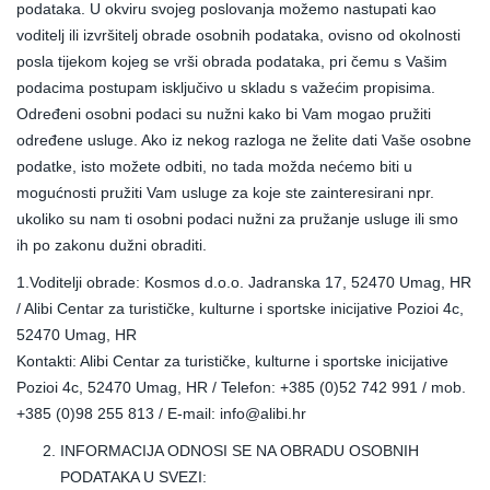
podataka. U okviru svojeg poslovanja možemo nastupati kao
voditelj ili izvršitelj obrade osobnih podataka, ovisno od okolnosti
posla tijekom kojeg se vrši obrada podataka, pri čemu s Vašim
podacima postupam isključivo u skladu s važećim propisima.
Određeni osobni podaci su nužni kako bi Vam mogao pružiti
određene usluge. Ako iz nekog razloga ne želite dati Vaše osobne
podatke, isto možete odbiti, no tada možda nećemo biti u
mogućnosti pružiti Vam usluge za koje ste zainteresirani npr.
ukoliko su nam ti osobni podaci nužni za pružanje usluge ili smo
ih po zakonu dužni obraditi.
1.Voditelji obrade: Kosmos d.o.o. Jadranska 17, 52470 Umag, HR
/ Alibi Centar za turističke, kulturne i sportske inicijative Pozioi 4c,
52470 Umag, HR
Kontakti: Alibi Centar za turističke, kulturne i sportske inicijative
Pozioi 4c, 52470 Umag, HR / Telefon: +385 (0)52 742 991 / mob.
+385 (0)98 255 813 / E-mail: info@alibi.hr
INFORMACIJA ODNOSI SE NA OBRADU OSOBNIH
PODATAKA U SVEZI: