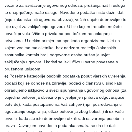
vezane za izvršavanje ugovornog odnosa, pružanja naših usluga
te unaprjeđenje naše usluge. Navedene podatke niste dužni dati
(nije zakonska niti ugovorna obveza), već ih dajete dobrovoljno te
nije uvjet za zaključenje ugovora. U bilo kojem trenutku možete
povući privolu. Više o privolama pod točkom raspolaganje
privolama. U nekim primjerima npr. kada organiziramo izlet na
kojem vodimo maloljetnike bez nadzora roditelja /zakonskih
zastupnika kontakt broj odgovorne osobe nužan je uvjet
zaključenja ugovora i koristi se isključivo u svrhe povezane s
pruženom uslugom.
e) Posebne kategorije osobnih podataka poput vjerskih uvjerenja,
podaci koji se odnose na zdravlje, podaci o članstvu u sindikatu
obrađujemo isključivo u svezi ispunjavanja ugovornog odnosa (za
pojedina putovanja obvezno je cijepljenje i pribava odgovarajuće
potvrde), kada postupamo na Vaš zahtjev (npr. posredovanja u
ugovaranju osiguranja, otkaz putovanja zbog bolesti,) ili uz Vašu
privolu kada ste iste dobrovoljno otkrili radi ostvarenja posebnih
prava. Davanjem navedenih podataka smatra se da ste dali