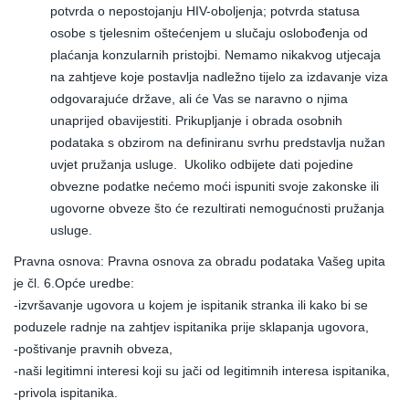
potvrda o nepostojanju HIV-oboljenja; potvrda statusa
osobe s tjelesnim oštećenjem u slučaju oslobođenja od
plaćanja konzularnih pristojbi. Nemamo nikakvog utjecaja
na zahtjeve koje postavlja nadležno tijelo za izdavanje viza
odgovarajuće države, ali će Vas se naravno o njima
unaprijed obavijestiti. Prikupljanje i obrada osobnih
podataka s obzirom na definiranu svrhu predstavlja nužan
uvjet pružanja usluge. Ukoliko odbijete dati pojedine
obvezne podatke nećemo moći ispuniti svoje zakonske ili
ugovorne obveze što će rezultirati nemogućnosti pružanja
usluge.
Pravna osnova: Pravna osnova za obradu podataka Vašeg upita
je čl. 6.Opće uredbe:
-izvršavanje ugovora u kojem je ispitanik stranka ili kako bi se
poduzele radnje na zahtjev ispitanika prije sklapanja ugovora,
-poštivanje pravnih obveza,
-naši legitimni interesi koji su jači od legitimnih interesa ispitanika,
-privola ispitanika.