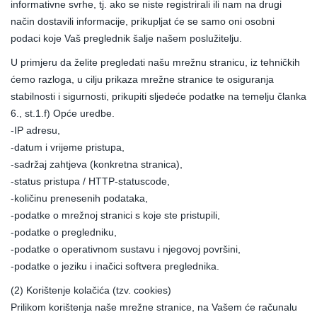
informativne svrhe, tj. ako se niste registrirali ili nam na drugi
način dostavili informacije, prikupljat će se samo oni osobni
podaci koje Vaš preglednik šalje našem poslužitelju.
U primjeru da želite pregledati našu mrežnu stranicu, iz tehničkih
ćemo razloga, u cilju prikaza mrežne stranice te osiguranja
stabilnosti i sigurnosti, prikupiti sljedeće podatke na temelju članka
6., st.1.f) Opće uredbe.
-IP adresu,
-datum i vrijeme pristupa,
-sadržaj zahtjeva (konkretna stranica),
-status pristupa / HTTP-statuscode,
-količinu prenesenih podataka,
-podatke o mrežnoj stranici s koje ste pristupili,
-podatke o pregledniku,
-podatke o operativnom sustavu i njegovoj površini,
-podatke o jeziku i inačici softvera preglednika.
(2) Korištenje kolačića (tzv. cookies)
Prilikom korištenja naše mrežne stranice, na Vašem će računalu