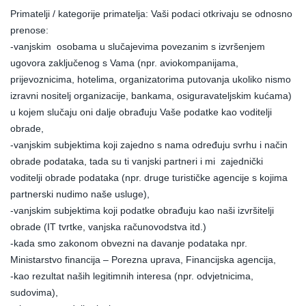
Primatelji / kategorije primatelja: Vaši podaci otkrivaju se odnosno
prenose:
-vanjskim osobama u slučajevima povezanim s izvršenjem
ugovora zaključenog s Vama (npr. aviokompanijama,
prijevoznicima, hotelima, organizatorima putovanja ukoliko nismo
izravni nositelj organizacije, bankama, osiguravateljskim kućama)
u kojem slučaju oni dalje obrađuju Vaše podatke kao voditelji
obrade,
-vanjskim subjektima koji zajedno s nama određuju svrhu i način
obrade podataka, tada su ti vanjski partneri i mi zajednički
voditelji obrade podataka (npr. druge turističke agencije s kojima
partnerski nudimo naše usluge),
-vanjskim subjektima koji podatke obrađuju kao naši izvršitelji
obrade (IT tvrtke, vanjska računovodstva itd.)
-kada smo zakonom obvezni na davanje podataka npr.
Ministarstvo financija – Porezna uprava, Financijska agencija,
-kao rezultat naših legitimnih interesa (npr. odvjetnicima,
sudovima),