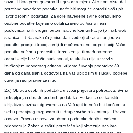
shvatiti i kao predugovorna ili ugovorna mjera. Ako nam niste dali
potrebne navedene podatke, neće biti moguće obraditi vaš upit.
Izvor osobnih podataka: Za gore navedene svrhe obrađujemo
osobne podatke koje smo dobili izravno od Vas u našim
poslovnicama ili drugim putem izravne komunikacije (e-mail, web
stranica,…) Naznaka činjenice da li voditelj obrade namjerava
podatke prenijeti trećoj zemlji ili međunarodnoj organizaciji: Vaše
podatke nećemo prenositi u treće zemlje ili međunarodne
organizacije bez Vaše suglasnosti, te ukoliko nije u svezi s
izvršenjem ugovornog odnosa. Vrijeme čuvanja podataka: 30
dana od dana slanja odgovora na Vaš upit osim u slučaju potrebe
čuvanja radi pravne zaštite.
2.c) Obrada osobnih podataka u svezi prigovora potrošača. Svrha
prikupljanja i obrade osobnih podataka: Podaci će se koristiti
isključivo u svrhu odgovaranja na Vaš upit te neće biti korišteni u
svrhu prodajnog razgovora ili u druge svrhe reklamiranja. Pravna
osnova: Pravna osnova za obradu podataka danih u vašem
prigovoru je Zakon o zaštiti potrošača koji obvezuje nas kao