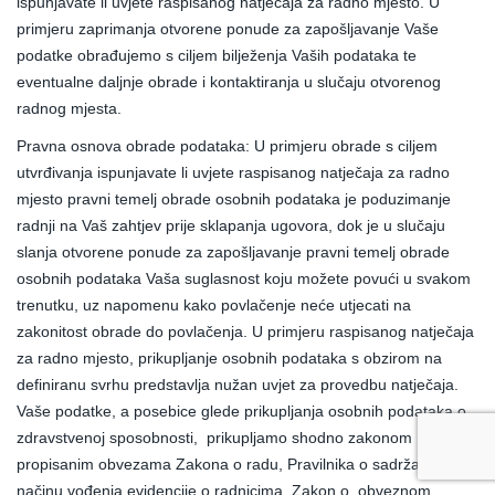
ispunjavate li uvjete raspisanog natječaja za radno mjesto. U
primjeru zaprimanja otvorene ponude za zapošljava­nje Vaše
podatke obrađujemo s ciljem bilježenja Vaših podataka te
eventualne daljnje obrade i kontaktiranja u slu­čaju otvorenog
radnog mjesta.
Pravna osnova obrade podataka: U primjeru obrade s ciljem
utvrđivanja ispunjavate li uvjete raspisanog natječaja za radno
mjesto pravni temelj obrade osobnih podataka je poduzimanje
radnji na Vaš zahtjev prije sklapanja ugovora, dok je u slu­čaju
slanja otvorene ponude za zapošljavanje pravni temelj obrade
osob­nih podataka Vaša suglasnost koju možete povući u svakom
trenutku, uz napomenu kako povlačenje neće utjecati na
zakonitost obrade do povla­čenja. U primjeru raspisanog natječaja
za radno mjesto, prikupljanje osobnih podataka s obzirom na
definiranu svrhu predstavlja nužan uvjet za pro­vedbu natječaja.
Vaše podatke, a posebice glede prikupljanja osobnih podataka o
zdravstvenoj sposobnosti, prikupljamo shodno zakonom
propisanim obvezama Zakona o radu, Pravilnika o sadržaju i
načinu vođenja evidencije o radnicima, Zakon o obveznom