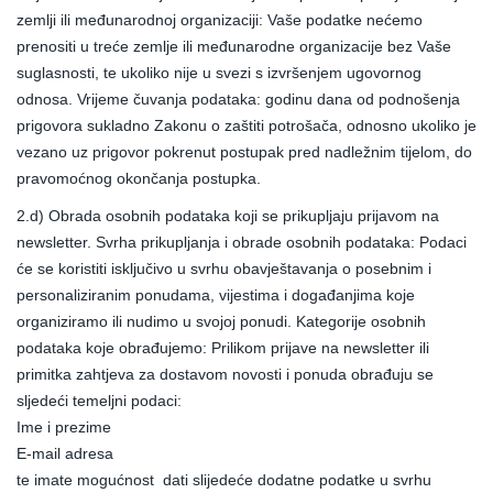
zemlji ili međunarodnoj organizaciji: Vaše podatke nećemo
prenositi u treće zemlje ili međunarodne organizacije bez Vaše
suglasnosti, te ukoliko nije u svezi s izvršenjem ugovornog
odnosa. Vrijeme čuvanja podataka: godinu dana od podnošenja
prigovora sukladno Zakonu o zaštiti potrošača, odnosno ukoliko je
vezano uz prigovor pokrenut postupak pred nadležnim tijelom, do
pravomoćnog okončanja postupka.
2.d) Obrada osobnih podataka koji se prikupljaju prijavom na
newsletter. Svrha prikupljanja i obrade osobnih podataka: Podaci
će se koristiti isključivo u svrhu obavještavanja o posebnim i
personaliziranim ponudama, vijestima i događanjima koje
organiziramo ili nudimo u svojoj ponudi. Kategorije osobnih
podataka koje obrađujemo: Prilikom prijave na newsletter ili
primitka zahtjeva za dostavom novosti i ponuda obrađuju se
sljedeći temeljni podaci:
Ime i prezime
E-mail adresa
te imate mogućnost dati slijedeće dodatne podatke u svrhu