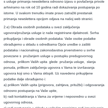
s usluge primanja newslettera odnosno izjavu o povlačenja privole
arhiviramo na rok od 10 godina radi dokazivanja postupanja po
istome. U svakom trenutku imate pravo zatražiti prestanak
primanja newslettera opcijom odjava na našoj web stranici.
2.e) Obrada osobnih podataka u svezi zaključenja
ugovora/pružanja usluge iz naše registrirane djelatnosti. Svrha
prikupljanja i obrade osobnih podataka: Vaše osobe podatke
obrađujemo u skladu s odredbama Opće uredbe o zaštiti
podataka i nacionalnog zakonodavstva prvenstveno u svrhe
povezane s pružanjem usluge u postupku predugovornog
odnosa, prilikom Vaših upita glede pružanja usluge, slanja
ponuda, prilikom zaključenja ugovora s Vama te izvršavanja
ugovora koji smo s Vama sklopili. Uz navedeno prikupljene
podatke dalje obrađujemo i:
a) prilikom Vaših upita (prigovora, zahtjeva, pritužbi) i odgovaranja
odnosno postupanja na Vaše upite,
b) radi kontaktiranja s Vama za vrijeme i neposredno u svezi
ugovornog odnosa,