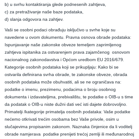
b) u svrhu kontaktiranja glede podnesenih zahtjeva,
c) za pretraživanje naše baze podataka,
d) slanja odgovora na zahtjev.
Vaši se osobni podaci obrađuju isključivo u svrhe koje su
navedene u ovom dokumentu. Pravna osnova obrade podataka:
Ispunjavanje naše zakonske obveze temeljem zaprimljenog
zahtjeva ispitanika za ostvarenjem prava zajamčenog osnovom
nacionalnog zakonodavstva i Općom uredbom EU 2016/679.
Kategorije osobnih podataka koji se prikupljaju: Kako bi se
ostvarila definirana svrha obrade, te zakonske obveze, obrada
osobnih podataka može obuhvatiti, ali se ne ograničava na:
podatke o imenu, prezimenu, podacima o broju osobnog
dokumenta i izdavateljima, prebivalištu, te podatke o OIB-u s time
da podatak o OIB-u niste dužni dati već isti dajete dobrovoljno.
Primatelji /kategorije primatelja osobnih podataka: Vaše podatke
nećemo otkrivati trećim osobama bez Vaše privole, osim u
slučajevima propisanim zakonom. Naznaka činjenice da li voditelj
obrade namjerava podatke prenijeti trećoj zemlji ili međunarodnoj