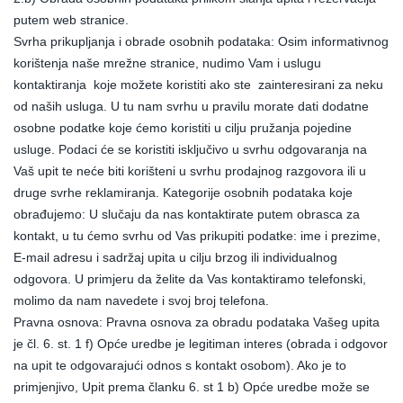
putem web stranice.
Svrha prikupljanja i obrade osobnih podataka: Osim informativnog
korištenja naše mrežne stranice, nudimo Vam i uslugu
kontaktiranja koje možete koristiti ako ste zainteresirani za neku
od naših usluga. U tu nam svrhu u pravilu morate dati dodatne
osobne podatke koje ćemo koristiti u cilju pružanja pojedine
usluge. Podaci će se koristiti isključivo u svrhu odgovaranja na
Vaš upit te neće biti korišteni u svrhu prodajnog razgovora ili u
druge svrhe reklamiranja. Kategorije osobnih podataka koje
obrađujemo: U slučaju da nas kontaktirate putem obrasca za
kontakt, u tu ćemo svrhu od Vas prikupiti podatke: ime i prezime,
E-mail adresu i sadržaj upita u cilju brzog ili individualnog
odgovora. U primjeru da želite da Vas kontaktiramo telefonski,
molimo da nam navedete i svoj broj telefona.
Pravna osnova: Pravna osnova za obradu podataka Vašeg upita
je čl. 6. st. 1 f) Opće uredbe je legitiman interes (obrada i odgovor
na upit te odgovarajući odnos s kontakt osobom). Ako je to
primjenjivo, Upit prema članku 6. st 1 b) Opće uredbe može se