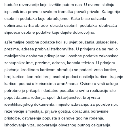
buduće rezervacije koje izvršite putem nas. U ovome slučaju
ispitanik ima pravo u svakom trenutku povući privole. Kategorije
osobnih podataka koje obrađujemo: Kako bi se ostvarila
definirana svrha obrade obrada osobnih podataka obuhvaća
slijedeće osobne podatke koje dajete dobrovoljno:
a)Temeljne osobne podatke koji su uvjet pružanja usluge: ime,
prezime, adresa prebivalište/boravište. U primjeru da se radi o
maloljetnim osobama prikupljamo i osobne podatke zakonskog
zastupnika: ime, prezime, adresa, kontakt telefon. U primjeru
plaćanja kreditnom karticom obrađuju se podaci: vrsta kartice,
broj kartice, kontrolni broj, osobni podaci nositelja kartice, trajanje
kartice, podaci o korisnicima aranžmana. Ovisno o vrsti usluge
potrebno je prikupiti i dodatne podatke u svrhu realizacije iste
poput datuma rođenja, spol, državljanstvo, broj vrsta
identifikacijskog dokumenta i mjesto izdavanja, za potrebe npr.
rezervacije smještaja, prijave gostiju, obračuna boravišne
pristojbe, ostvarenja popusta s osnove godine rođenja,
ishodovanja viza, ugovaranja obveznog putnog osiguranja.