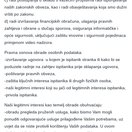
c) radi postupanja u skladu s važećim propisima radi ispunjavanja
naših zakonskih obveza, kao i radi obavještavanja koja smo dužni
vršiti po zakonu.
d) radi izvršavanja financijskih obračuna, ulaganja pravnih
zahtjeva i obrane u slučaju sporova, osiguranja informatičke i
opće sigurnosti, uključujući zaštitu imovine i sigurnosti pojedinaca
primjenom video nadzora.
Pravna osnova obrade osobnih podataka:
-izvršavanje ugovora u kojem je ispitanik stranka ili kako bi se
poduzele radnje na zahtjev ispitanika prije sklapanja ugovora,
-poštivanje pravnih obveza,
-zaštita ključnih interesa ispitanika ili drugih fizičkih osoba,
-naši legitimni interesi koji su jači od legitimnih interesa ispitanika,
-privola ispitanika.
Naši legitimni interesi kao temelj obrade obuhvaćaju:
-obradu pregleda pruženih usluga, kako bismo Vam mogli
ponuditi odgovarajuće usluge prilagođene Vašim potrebama, uz
uvjet da se niste protivili korištenju Vaših podataka. U ovom