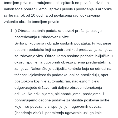
temeljem privole obrađujemo dok ispitanik ne povuče privolu, a
nakon toga pohranjujemo ispravu privole i povlačenja u arhivske
svrhe na rok od 10 godina od povlačenja radi dokazivanja
zakonite obrade temeljem privole.
f) Obrada osobnih podataka u svezi pružanja usluge
posredovanja u ishodovanju vize.
Svrha prikupljanja i obrade osobnih podataka: Prikupljanje
osobnih podataka koji su potrebni kod predavanja zahtjeva
za izdavanje viza. Obrađujemo osobne podatke isključivo u
okviru ispunjenja ugovornih obveza prema predavateljima
zahtjeva. Nakon što je uslijedila kontrola koja se odnosi na
točnost i cjelovitost tih podataka, oni se prosljeđuju, opet
postupkom koji nije automatiziran, nadležnom tijelu
odgovarajuće države radi daljnje obrade i donošenja
odluke. Ne prikupljamo, niti obrađujemo, predajemo ili
pohranjujemo osobne podatke za vlastite poslovne svrhe
koje nisu povezane s ispunjenjem ugovornih obveza
(ishođenje vize) ili podmirenja ugovornih usluga koje