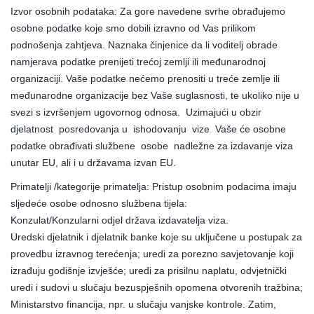
Izvor osobnih podataka: Za gore navedene svrhe obrađujemo
osobne podatke koje smo dobili izravno od Vas prilikom
podnošenja zahtjeva. Naznaka činjenice da li voditelj obrade
namjerava podatke prenijeti trećoj zemlji ili međunarodnoj
organizaciji. Vaše podatke nećemo prenositi u treće zemlje ili
međunarodne organizacije bez Vaše suglasnosti, te ukoliko nije u
svezi s izvršenjem ugovornog odnosa. Uzimajući u obzir
djelatnost posredovanja u ishodovanju vize Vaše će osobne
podatke obrađivati službene osobe nadležne za izdavanje viza
unutar EU, ali i u državama izvan EU.
Primatelji /kategorije primatelja: Pristup osobnim podacima imaju
sljedeće osobe odnosno službena tijela:
Konzulat/Konzularni odjel država izdavatelja viza.
Uredski djelatnik i djelatnik banke koje su uključene u postupak za
provedbu izravnog terećenja; uredi za porezno savjetovanje koji
izrađuju godišnje izvješće; uredi za prisilnu naplatu, odvjetnički
uredi i sudovi u slučaju bezuspješnih opomena otvorenih tražbina;
Ministarstvo financija, npr. u slučaju vanjske kontrole. Zatim,