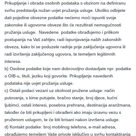
Prikupljanje i obrada osobnih podataka s obzirom na definiranu
svrhu predstavlja nužan uvjet pružanja usluge. Ukoliko odbijete
dati pojedine obvezne podatke nećemo moći ispuniti svoje
zakonske ili ugovorne obveze što će rezultirati nemogućnosti
pružanja usluge. Navedene podatke obrađujemo i prilikom
postupanja na Vaš zahtjev, radi ispunjavanja naših zakonskih
obveza, kako bi se poduzele radnje prije zaključenja ugovora ili
radi izvršenja zaključenog ugovora, te temeljem legitimnih
interesa.
b) Osobne podatke koje nam dobrovoljno dostavljate npr. podatke
o OIB-u, tituli, jeziku koji govorite. Prikupljanje navedenih
podataka nije uvjet pružanja usluge.
c) Ostali podaci vezani uz okolnost pružene usluge: način
putovanja, s kime putujete, bračno stanje, broj djece, kućni
ljubimci, ostali interesi, posebna prehrana, destinacija aranžmana,
također će biti prikupljeni i obrađeni ako imaju izravnu vezu s
pruženom uslugom, te će biti brisani nakon izvršena usluge.
d) Kontakt podatke: broj mobilnog telefona, e-mail adresa,
obrađujemo temeljem Vaše privole isključivo u svrhu kontaktiranja