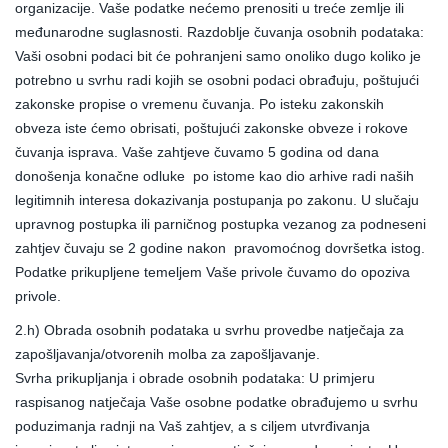
organizacije. Vaše podatke nećemo prenositi u treće zemlje ili
međunarodne suglasnosti. Razdoblje čuvanja osobnih podataka:
Vaši osobni podaci bit će pohranjeni samo onoliko dugo koliko je
potrebno u svrhu radi kojih se osobni podaci obrađuju, poštujući
zakonske propise o vremenu čuvanja. Po isteku zakonskih
obveza iste ćemo obrisati, poštujući zakonske obveze i rokove
čuvanja isprava. Vaše zahtjeve čuvamo 5 godina od dana
donošenja konačne odluke po istome kao dio arhive radi naših
legitimnih interesa dokazivanja postupanja po zakonu. U slučaju
upravnog postupka ili parničnog postupka vezanog za podneseni
zahtjev čuvaju se 2 godine nakon pravomoćnog dovršetka istog.
Podatke prikupljene temeljem Vaše privole čuvamo do opoziva
privole.
2.h) Obrada osobnih podataka u svrhu provedbe natječaja za
zapošljavanja/otvorenih molba za zapošljavanje.
Svrha prikupljanja i obrade osobnih podataka: U primjeru
raspisanog natječaja Vaše osobne podatke obrađujemo u svrhu
poduzimanja radnji na Vaš zahtjev, a s ciljem utvrđivanja