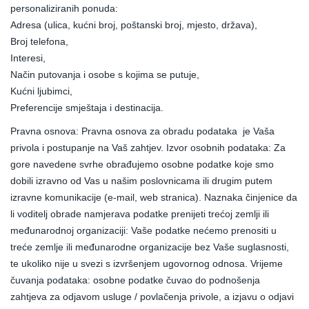
personaliziranih ponuda:
Adresa (ulica, kućni broj, poštanski broj, mjesto, država),
Broj telefona,
Interesi,
Način putovanja i osobe s kojima se putuje,
Kućni ljubimci,
Preferencije smještaja i destinacija.
Pravna osnova: Pravna osnova za obradu podataka je Vaša
privola i postupanje na Vaš zahtjev. Izvor osobnih podataka: Za
gore navedene svrhe obrađujemo osobne podatke koje smo
dobili izravno od Vas u našim poslovnicama ili drugim putem
izravne komunikacije (e-mail, web stranica). Naznaka činjenice da
li voditelj obrade namjerava podatke prenijeti trećoj zemlji ili
međunarodnoj organizaciji: Vaše podatke nećemo prenositi u
treće zemlje ili međunarodne organizacije bez Vaše suglasnosti,
te ukoliko nije u svezi s izvršenjem ugovornog odnosa. Vrijeme
čuvanja podataka: osobne podatke čuvao do podnošenja
zahtjeva za odjavom usluge / povlačenja privole, a izjavu o odjavi