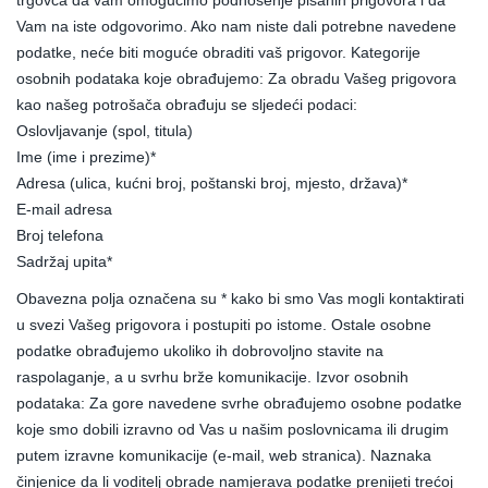
trgovca da vam omogućimo podnošenje pisanih prigovora i da
Vam na iste odgovorimo. Ako nam niste dali potrebne navedene
podatke, neće biti moguće obraditi vaš prigovor. Kategorije
osobnih podataka koje obrađujemo: Za obradu Vašeg prigovora
kao našeg potrošača obrađuju se sljedeći podaci:
Oslovljavanje (spol, titula)
Ime (ime i prezime)*
Adresa (ulica, kućni broj, poštanski broj, mjesto, država)*
E-mail adresa
Broj telefona
Sadržaj upita*
Obavezna polja označena su * kako bi smo Vas mogli kontaktirati
u svezi Vašeg prigovora i postupiti po istome. Ostale osobne
podatke obrađujemo ukoliko ih dobrovoljno stavite na
raspolaganje, a u svrhu brže komunikacije. Izvor osobnih
podataka: Za gore navedene svrhe obrađujemo osobne podatke
koje smo dobili izravno od Vas u našim poslovnicama ili drugim
putem izravne komunikacije (e-mail, web stranica). Naznaka
činjenice da li voditelj obrade namjerava podatke prenijeti trećoj