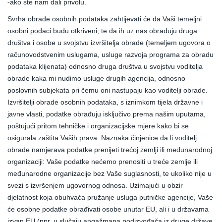
-ako ste nam dali privolu.
Svrha obrade osobnih podataka zahtijevati će da Vaši temeljni
osobni podaci budu otkriveni, te da ih uz nas obrađuju druga
društva i osobe u svojstvu izvršitelja obrade (temeljem ugovora o
računovodstvenim uslugama, usluge razvoja programa za obradu
podataka klijenata) odnosno druga društva u svojstvu voditelja
obrade kaka mi nudimo usluge drugih agencija, odnosno
poslovnih subjekata pri čemu oni nastupaju kao voditelji obrade.
Izvršitelji obrade osobnih podataka, s iznimkom tijela državne i
javne vlasti, podatke obrađuju isključivo prema našim uputama,
poštujući pritom tehničke i organizacijske mjere kako bi se
osigurala zaštita Vaših prava. Naznaka činjenice da li voditelj
obrade namjerava podatke prenijeti trećoj zemlji ili međunarodnoj
organizaciji: Vaše podatke nećemo prenositi u treće zemlje ili
međunarodne organizacije bez Vaše suglasnosti, te ukoliko nije u
svezi s izvršenjem ugovornog odnosa. Uzimajući u obzir
djelatnost koja obuhvaća pružanje usluga putničke agencije, Vaše
će osobne podatke obrađivati osobe unutar EU, ali i u državama
izvan EU (npr. u slučaju angažmana podizvođača iz druge države