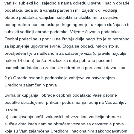
vanjski subjekti koji zajedno s nama određuju svrhu i način obrade
podataka, tada su ti vanjski partneri i mi zajednički voditelji
obrade podataka, vanjskim subjektima ukoliko mi u svojstvu
podoperatera nudimo usluge druge agencije, u kojem slučaju su ti
subjekti voditelji obrade podataka. Vrijeme čuvanja podataka:
Osobni podaci se u pravilu ne čuvaju dulje nego što je to potrebno
za ispunjenje ugovorne svrhe. Stoga se podaci, nakon što su
proslijeđeni tijelu nadležnom za izdavanje viza (u pravilu najdulje
nakon 14 dana), brišu. Razlozi za dulju pohranu posebnih
osobnih podataka su zakonske odredbe o porezima i davanjima.
2.g) Obrada osobnih podnositelja zahtjeva za ostvarenjem
Uredbom zajamčenih prava
Svrha prikupljanja i obrade osobnih podataka: Vaše osobne
podatke obrađujemo prilikom poduzimanja radnji na Vaš zahtjev
u svrhu:
a) ispunjavanja naših zakonskih obveza kao voditelja obrade u
slučajevima kada nam se obraćate vezano za ostvarenje prava
koja su Vam zajamčena Uredbom i nacionalnim zakonodavstvom,