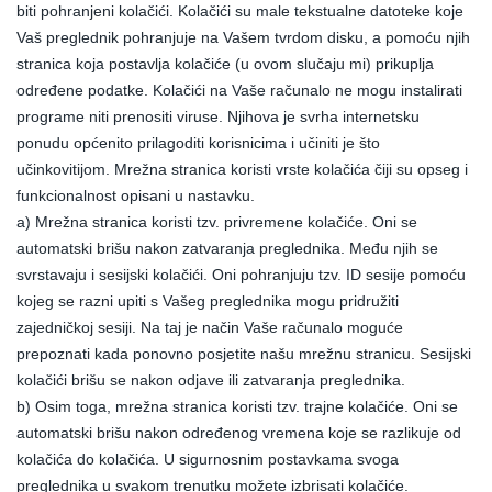
biti pohranjeni kolačići. Kolačići su male tekstualne datoteke koje
Vaš preglednik pohranjuje na Vašem tvrdom disku, a pomoću njih
stranica koja postavlja kolačiće (u ovom slučaju mi) prikuplja
određene podatke. Kolačići na Vaše računalo ne mogu instalirati
programe niti prenositi viruse. Njihova je svrha internetsku
ponudu općenito prilagoditi korisnicima i učiniti je što
učinkovitijom. Mrežna stranica koristi vrste kolačića čiji su opseg i
funkcionalnost opisani u nastavku.
a) Mrežna stranica koristi tzv. privremene kolačiće. Oni se
automatski brišu nakon zatvaranja preglednika. Među njih se
svrstavaju i sesijski kolačići. Oni pohranjuju tzv. ID sesije pomoću
kojeg se razni upiti s Vašeg preglednika mogu pridružiti
zajedničkoj sesiji. Na taj je način Vaše računalo moguće
prepoznati kada ponovno posjetite našu mrežnu stranicu. Sesijski
kolačići brišu se nakon odjave ili zatvaranja preglednika.
b) Osim toga, mrežna stranica koristi tzv. trajne kolačiće. Oni se
automatski brišu nakon određenog vremena koje se razlikuje od
kolačića do kolačića. U sigurnosnim postavkama svoga
preglednika u svakom trenutku možete izbrisati kolačiće.