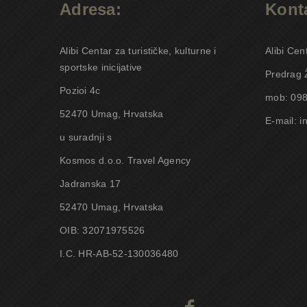
Adresa:
Konta
Alibi Centar za turističke, kulturne i
Alibi Cen
sportske inicijative
Predrag 
Pozioi 4c
mob: 098
52470 Umag, Hrvatska
E-mail: i
u suradnji s
Kosmos d.o.o. Travel Agency
Jadranska 17
52470 Umag, Hrvatska
OIB: 32071975526
I.C. HR-AB-52-130036480