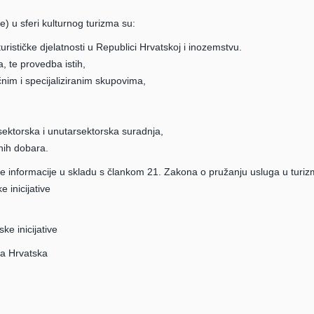
ge) u sferi kulturnog turizma su:
urističke djelatnosti u Republici Hrvatskoj i inozemstvu.
, te provedba istih,
čnim i specijaliziranim skupovima,
usektorska i unutarsektorska suradnja,
lnih dobara.
nformacije u skladu s člankom 21. Zakona o pružanju usluga u turi
e inicijative
ke inicijative
ka Hrvatska