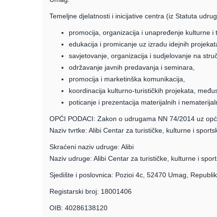
Temeljne djelatnosti i inicijative centra (iz Statuta udru
promocija, organizacija i unapređenje kulturne i t
edukacija i promicanje uz izradu idejnih projekata
savjetovanje, organizacija i sudjelovanje na stru
održavanje javnih predavanja i seminara,
promocija i marketinška komunikacija,
koordinacija kulturno-turističkih projekata, međ
poticanje i prezentacija materijalnih i nematerija
OPĆI PODACI: Zakon o udrugama NN 74/2014 uz opće i
Naziv tvrtke: Alibi Centar za turističke, kulturne i sportsk
Skraćeni naziv udruge: Alibi
Naziv udruge: Alibi Centar za turističke, kulturne i sports
Sjedište i poslovnica: Pozioi 4c, 52470 Umag, Republi
Registarski broj: 18001406
OIB: 40286138120