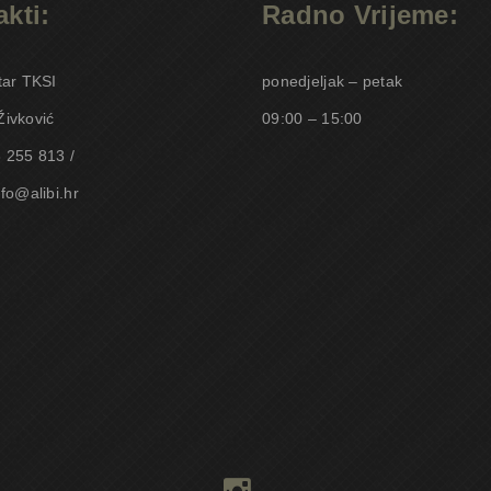
kti:
Radno Vrijeme:
tar TKSI
ponedjeljak – petak
Živković
09:00 – 15:00
 255 813 /
nfo@alibi.hr