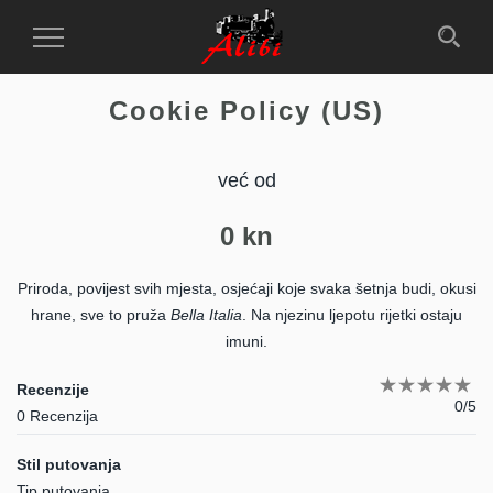
Toggle
Navigation
Cookie Policy (US)
već od
0
kn
Priroda, povijest svih mjesta, osjećaji koje svaka šetnja budi, okusi
hrane, sve to pruža
Bella Italia
. Na njezinu ljepotu rijetki ostaju
imuni.
Recenzije
0/5
0 Recenzija
Stil putovanja
Tip putovanja