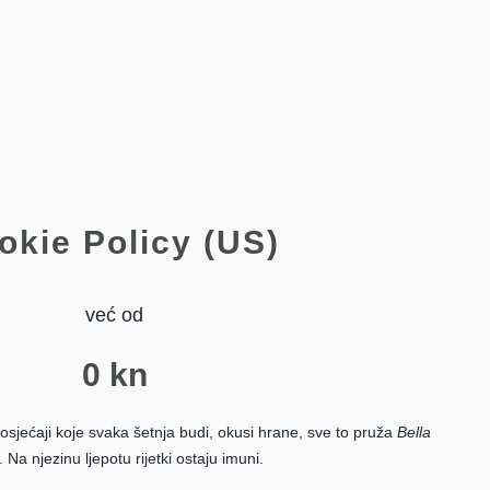
okie Policy (US)
već od
0
kn
 osjećaji koje svaka šetnja budi, okusi hrane, sve to pruža
Bella
. Na njezinu ljepotu rijetki ostaju imuni.