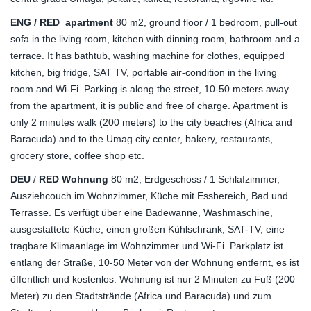
ENG / RED apartment
80 m2, ground floor / 1 bedroom, pull-out
sofa in the living room, kitchen with dinning room, bathroom and a
terrace. It has bathtub, washing machine for clothes, equipped
kitchen, big fridge, SAT TV, portable air-condition in the living
room and Wi-Fi. Parking is along the street, 10-50 meters away
from the apartment, it is public and free of charge. Apartment is
only 2 minutes walk (200 meters) to the city beaches (Africa and
Baracuda) and to the Umag city center, bakery, restaurants,
grocery store, coffee shop etc.
DEU
/
RED Wohnung
80 m2,
Erdgeschoss
/ 1 Schlafzimmer,
Ausziehcouch im Wohnzimmer, Küche mit Essbereich
, Bad und
Terrasse. Es verfügt über eine Badewanne, Washmaschine,
ausgestattete Küche, einen großen Kühlschrank, SAT-TV, eine
tragbare Klimaanlage im Wohnzimmer und Wi-Fi. Parkplatz ist
entlang der Straße, 10-50 Meter von der Wohnung entfernt, es ist
öffentlich und kostenlos. Wohnung ist nur 2 Minuten zu Fuß (200
Meter) zu den Stadtstrände (Africa und Baracuda) und zum