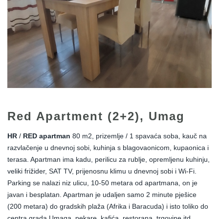
Red Apartment (2+2), Umag
HR
/
RED apartman
80 m2, prizemlje / 1 spavaća soba, kauč na
razvlačenje u dnevnoj sobi, kuhinja s blagovaonicom, kupaonica i
terasa. Apartman ima kadu, perilicu za rublje, opremljenu kuhinju,
veliki frižider, SAT TV, prijenosnu klimu u dnevnoj sobi i Wi-Fi.
Parking se nalazi niz ulicu, 10-50 metara od apartmana, on je
javan i besplatan. Apartman je udaljen samo 2 minute pješice
(200 metara) do gradskih plaža (Afrika i Baracuda) i isto toliko do
centra grada Umaga, pekare, kafića, restorana, trgovine itd.