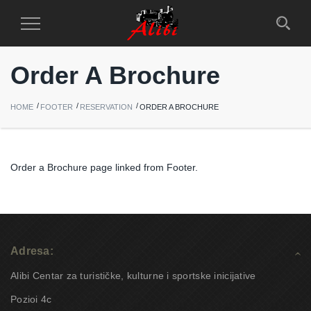
Toggle
Navigation
Order A Brochure
HOME
FOOTER
RESERVATION
ORDER A BROCHURE
Order a Brochure page linked from Footer.
Adresa:
Alibi Centar za turističke, kulturne i sportske inicijative
Pozioi 4c