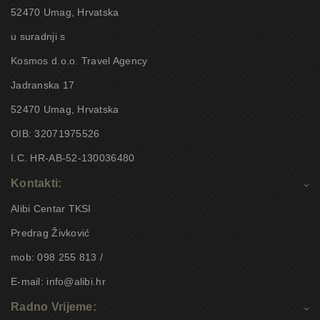
52470 Umag, Hrvatska
u suradnji s
Kosmos d.o.o. Travel Agency
Jadranska 17
52470 Umag, Hrvatska
OIB: 32071975526
I.C. HR-AB-52-130036480
Kontakti:
Alibi Centar TKSI
Predrag Živković
mob: 098 255 813 /
E-mail: info@alibi.hr
Radno Vrijeme: