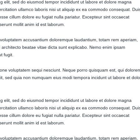
ng elit, sed do eiusmod tempor incididunt ut labore et dolore magna
rcitation ullamco laboris nisi ut aliquip ex ea commodo consequat. Dui
 esse cillum dolore eu fugiat nulla pariatur. Excepteur sint occaecat
eserunt mollit anim id est laborum.
sit voluptatem accusantium doloremque laudantium, totam rem aperiam,
si architecto beatae vitae dicta sunt explicabo. Nemo enim ipsam
t fugit.
ione voluptatem sequi nesciunt. Neque porro quisquam est, qui dolore
elit, sed quia non numquam eius modi tempora incidunt ut labore et dol
ng elit, sed do eiusmod tempor incididunt ut labore et dolore magna
rcitation ullamco laboris nisi ut aliquip ex ea commodo consequat. Dui
 esse cillum dolore eu fugiat nulla pariatur. Excepteur sint occaecat
eserunt mollit anim id est laborum.
sit voluptatem accusantium doloremque laudantium, totam rem aperiam,