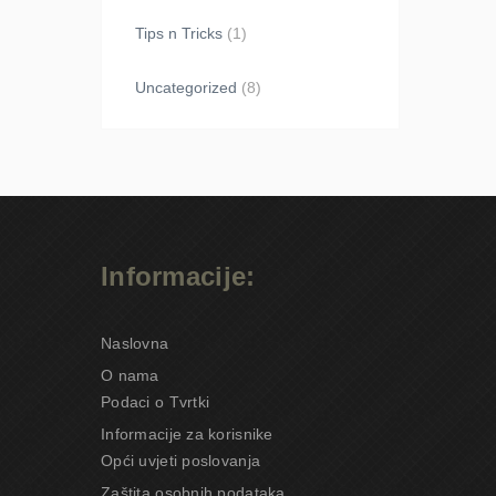
Tips n Tricks
(1)
Uncategorized
(8)
Informacije:
Naslovna
O nama
Podaci o Tvrtki
Informacije za korisnike
Opći uvjeti poslovanja
Zaštita osobnih podataka