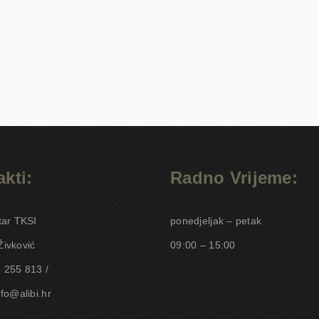
kti:
Radno Vrijeme:
tar TKSI
ponedjeljak – petak
Živković
09:00 – 15:00
 255 813 /
nfo@alibi.hr