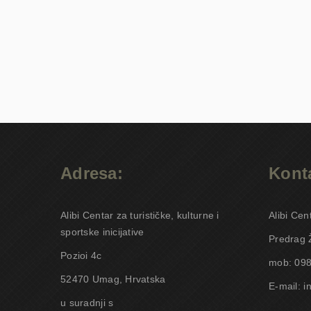
Adresa:
Konta
Alibi Centar za turističke, kulturne i
Alibi Cen
sportske inicijative
Predrag 
Pozioi 4c
mob: 098
52470 Umag, Hrvatska
E-mail: i
u suradnji s