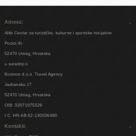
Adresa:
Alibi Centar za turističke, kulturne i sportske inicijative
Pozioi 4c
52470 Umag, Hrvatska
u suradnji s
Kosmos d.o.o. Travel Agency
Jadranska 17
52470 Umag, Hrvatska
OIB: 32071975526
I.C. HR-AB-52-130036480
Kontakti: