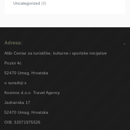
Uncategorized
(8)
Adresa:
Alibi Centar za turističke, kulturne i sportske inicijative
Pozioi 4c
52470 Umag, Hrvatska
u suradnji s
Kosmos d.o.o. Travel Agency
Jadranska 17
52470 Umag, Hrvatska
OIB: 32071975526