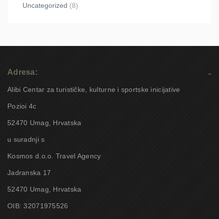
Uncategorized
(8)
Adresa:
Alibi Centar za turističke, kulturne i sportske inicijative
Pozioi 4c
52470 Umag, Hrvatska
u suradnji s
Kosmos d.o.o. Travel Agency
Jadranska 17
52470 Umag, Hrvatska
OIB: 32071975526