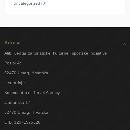
Uncategorized
(8)
Adresa:
Alibi Centar za turističke, kulturne i sportske inicijative
Pozioi 4c
52470 Umag, Hrvatska
u suradnji s
Kosmos d.o.o. Travel Agency
Jadranska 17
52470 Umag, Hrvatska
OIB: 32071975526