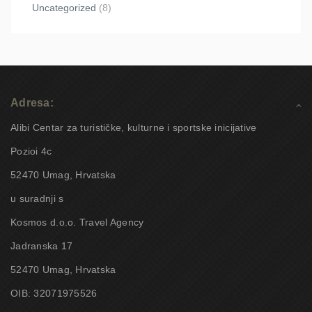
Uncategorized
(8)
Adresa:
Alibi Centar za turističke, kulturne i sportske inicijative
Pozioi 4c
52470 Umag, Hrvatska
u suradnji s
Kosmos d.o.o. Travel Agency
Jadranska 17
52470 Umag, Hrvatska
OIB: 32071975526