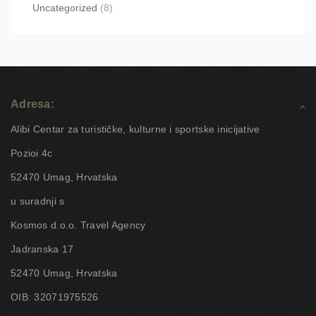
Uncategorized
(8)
Adresa:
Alibi Centar za turističke, kulturne i sportske inicijative
Pozioi 4c
52470 Umag, Hrvatska
u suradnji s
Kosmos d.o.o. Travel Agency
Jadranska 17
52470 Umag, Hrvatska
OIB: 32071975526