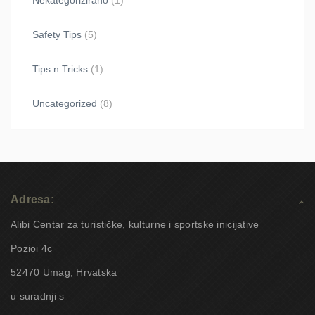
Nekategorizirano
(1)
Safety Tips
(5)
Tips n Tricks
(1)
Uncategorized
(8)
Adresa:
Alibi Centar za turističke, kulturne i sportske inicijative
Pozioi 4c
52470 Umag, Hrvatska
u suradnji s