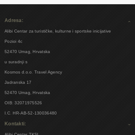
Adresa:
Alibi Centar za turističke, kulturne i sportske inicijative
Pozioi 4c
52470 Umag, Hrvatska
u suradnji s
Kosmos d.o.o. Travel Agency
Jadranska 17
52470 Umag, Hrvatska
OIB: 32071975526
I.C. HR-AB-52-130036480
Kontakti:
Alibi Centar TKSI